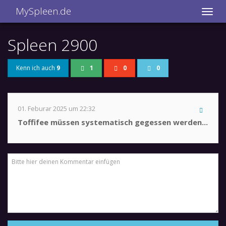
MySpleen.de
Spleen 2900
Kenn ich auch
9
1
0
0
01. Feburar 2025 um 22:32
Toffifee müssen systematisch gegessen werden...