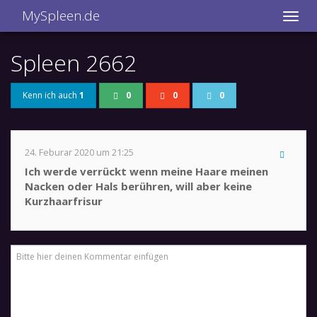
MySpleen.de
Spleen 2662
Kenn ich auch
1
0
0
0
24. Feburar 2020 um 21:25
Ich werde verrückt wenn meine Haare meinen
Nacken oder Hals berühren, will aber keine
Kurzhaarfrisur