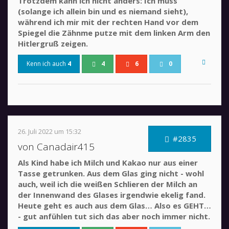
Trotzdem kann ich nicht anders: Ich muss
(solange ich allein bin und es niemand sieht),
während ich mir mit der rechten Hand vor dem
Spiegel die Zähnme putze mit dem linken Arm den
Hitlergruß zeigen.
Kenn ich auch
4
4
6
0
26. Juli 2022 um 15:32
#2835
von Canadair415
Als Kind habe ich Milch und Kakao nur aus einer
Tasse getrunken. Aus dem Glas ging nicht - wohl
auch, weil ich die weißen Schlieren der Milch an
der Innenwand des Glases irgendwie ekelig fand.
Heute geht es auch aus dem Glas… Also es GEHT…
- gut anfühlen tut sich das aber noch immer nicht.