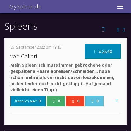
MySpleen.de
Spleens
05. September 2022 um 19:13
#2840
von Colibri
Mein Spleen: Ich muss immer gebrochene oder
gespaltene Haare abreißen/Schneiden... habe
schon mehrmals versucht davon loszukommen,
bisher leider noch nicht geklappt. Hat jemand
vielleicht einen Tipp:)
Kenn ich auch
3
0
0
0