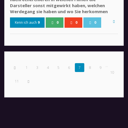
Darsteller sonst mitgewirkt haben, welchen
Werdegang sie haben und wo Sie herkommen
Kenn ich auch
9
0
0
0
...
1
3
4
5
6
7
8
9
10
11