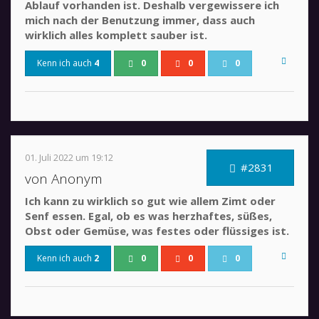
Ablauf vorhanden ist. Deshalb vergewissere ich
mich nach der Benutzung immer, dass auch
wirklich alles komplett sauber ist.
Kenn ich auch
4
0
0
0
01. Juli 2022 um 19:12
#2831
von Anonym
Ich kann zu wirklich so gut wie allem Zimt oder
Senf essen. Egal, ob es was herzhaftes, süßes,
Obst oder Gemüse, was festes oder flüssiges ist.
Kenn ich auch
2
0
0
0