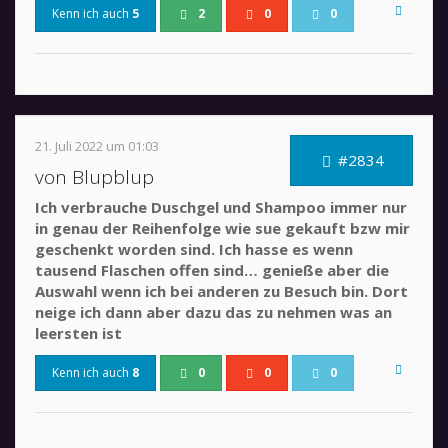
Kenn ich auch
5
2
0
0
21. Juli 2022 um 01:03
#2834
von Blupblup
Ich verbrauche Duschgel und Shampoo immer nur
in genau der Reihenfolge wie sue gekauft bzw mir
geschenkt worden sind. Ich hasse es wenn
tausend Flaschen offen sind… genieße aber die
Auswahl wenn ich bei anderen zu Besuch bin. Dort
neige ich dann aber dazu das zu nehmen was an
leersten ist
Kenn ich auch
8
0
0
0